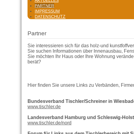
AKTUELLES
PARTNER
IMPRESSUM
DATENSCHUTZ
Partner
Sie interessieren sich für das holz-und kunstfof
Sie suchen Informationen über Innenausbau, Fenst
Sie möchten Ihr Haus oder Ihre Wohnung verändern
berät?
Hier finden Sie unsere Links zu Verbänden, Firme
Bundesverband Tischler/Schreiner in Wiesba
www.tischler.de
Landesverband Hamburg und Schleswig-Holst
www.tischler.de/nord
Forum für Links aus dem Tischlerbereich mit Si